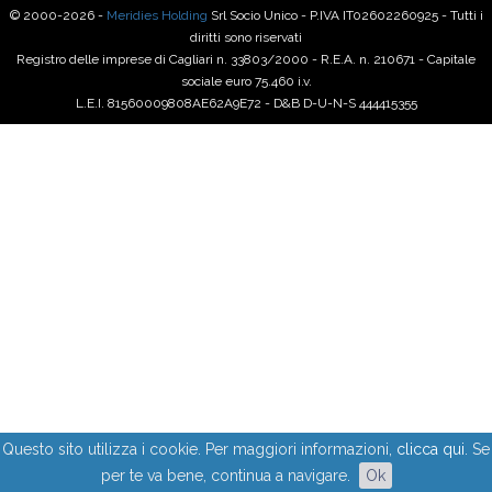
© 2000-2026 -
Meridies Holding
Srl Socio Unico - P.IVA IT02602260925 - Tutti i
diritti sono riservati
Registro delle imprese di Cagliari n. 33803/2000 - R.E.A. n. 210671 - Capitale
sociale euro 75.460 i.v.
L.E.I. 81560009808AE62A9E72 - D&B D-U-N-S 444415355
Questo sito utilizza i cookie. Per maggiori informazioni,
clicca qui
. Se
per te va bene, continua a navigare.
Ok