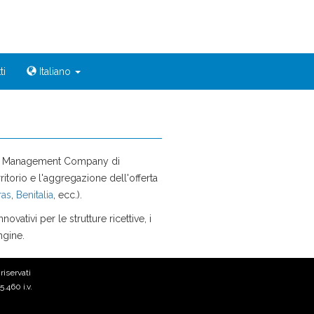
ti
Italiano
tion Management Company di
ritorio e l'aggregazione dell'offerta
ras
,
Benitalia
, ecc.).
nnovativi per le strutture ricettive, i
ngine.
riservati
.460 i.v.