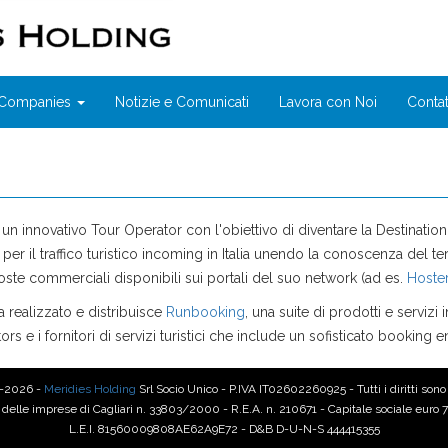
r Companies
Notizie e Comunicati
Lavora con Noi
Contat
un innovativo Tour Operator con l'obiettivo di diventare la Destina
 per il traffico turistico incoming in Italia unendo la conoscenza del ter
oste commerciali disponibili sui portali del suo network (ad es.
Hoste
 realizzato e distribuisce
Runbooking
, una suite di prodotti e servizi i
ors e i fornitori di servizi turistici che include un sofisticato booking e
-2026 -
Meridies Holding
Srl Socio Unico - P.IVA IT02602260925 - Tutti i diritti sono 
 delle imprese di Cagliari n. 33803/2000 - R.E.A. n. 210671 - Capitale sociale euro 75
L.E.I. 81560009808AE62A9E72 - D&B D-U-N-S 444415355