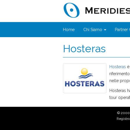
Home
Chi Siamo
Partne
Hosteras
Hosteras
è 
riferimento
nelle prop
Hosteras ha
tour operat
© 2000
Registro