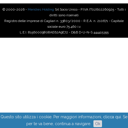
© 2000-2026 -
Meridies Holding
Srl Socio Unico - P.IVA IT02602260925 - Tutti i
diritti sono riservati
Registro delle imprese di Cagliari n. 33803/2000 - R.E.A. n. 210671 - Capitale
sociale euro 75.460 i.v.
L.E.I. 81560009808AE62A9E72 - D&B D-U-N-S 444415355
Questo sito utilizza i cookie. Per maggiori informazioni,
clicca qui
. Se
per te va bene, continua a navigare.
Ok