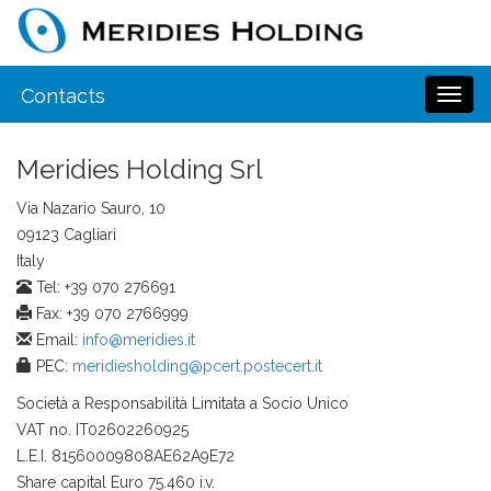
Contacts
Toggl
naviga
Meridies Holding Srl
Via Nazario Sauro, 10
09123 Cagliari
Italy
Tel: +39 070 276691
Fax: +39 070 2766999
Email:
info@meridies.it
PEC:
meridiesholding@pcert.postecert.it
Società a Responsabilità Limitata a Socio Unico
VAT no. IT02602260925
L.E.I. 81560009808AE62A9E72
Share capital Euro 75.460 i.v.