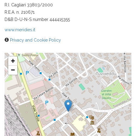
R.I. Cagliari 33803/2000
R.E.A. n. 210671
D&B D-U-N-S number 444415355
www.meridies.it
Privacy and Cookie Policy
+
−